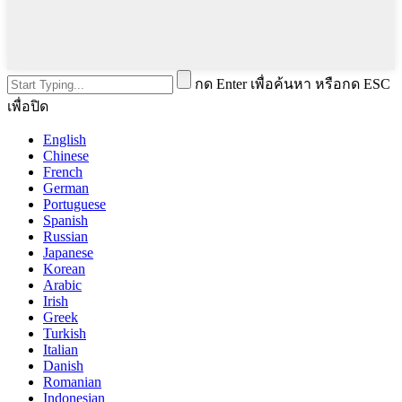
กด Enter เพื่อค้นหา หรือกด ESC
เพื่อปิด
English
Chinese
French
German
Portuguese
Spanish
Russian
Japanese
Korean
Arabic
Irish
Greek
Turkish
Italian
Danish
Romanian
Indonesian