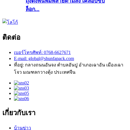
ถุงตั้งพื้นพิมพ์ลายตามสั่ง เคลือบซิป
ล็อก...
ติดต่อ
เบอร์โทรศัพท์: 0768-6627671
E-mail: global@shunfapack.com
ที่อยู่: กลางถนนอันจง ตำบลอันปู อำเภอเฉาอัน เมืองเฉา
โจว มณฑลกวางตุ้ง ประเทศจีน
เกี่ยวกับเรา
บ้าน
ข่าว