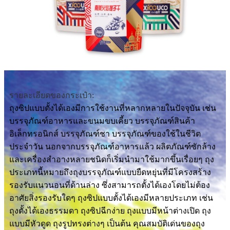
รายละเอียดของกระเป๋า:
ถุงซิปแบบตั้งได้เองมีการใช้งานที่หลากหลายในปัจจุบัน เช่น
บรรจุภัณฑ์อาหารและขนมขบเคี้ยว บรรจุภัณฑ์สินค้า
อิเล็กทรอนิกส์ บรรจุภัณฑ์ชา บรรจุภัณฑ์ของใช้ในชีวิต
ประจำวัน นอกจากบรรจุภัณฑ์อาหารแล้ว ผลิตภัณฑ์ซักล้าง
และเครื่องสำอางหลายชนิดก็เริ่มนำมาใช้มากขึ้นเรื่อยๆ ถุง
ประเภทนี้หมายถึงถุงบรรจุภัณฑ์แบบยืดหยุ่นที่มีโครงสร้าง
รองรับแนวนอนที่ด้านล่าง ซึ่งสามารถตั้งได้เองโดยไม่ต้อง
อาศัยสิ่งรองรับใดๆ ถุงซิปแบบตั้งได้เองมีหลายประเภท เช่น
ถุงตั้งได้เองธรรมดา ถุงซิปฉีกง่าย ถุงแบบมีหน้าต่างเปิด ถุง
แบบมีหัวดูด ถุงรูปทรงต่างๆ เป็นต้น คุณสมบัติเด่นของถุง