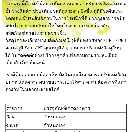
ประเภทนี้คือ ตั้งได้อย่างมั่นคง เหมาะสำหรับการจัดแสดงบน
ชั้นวางสินค้า ช่วยให้แบรนด์ดูสวยงามยิ่งขึ้น ดูดีมีระดับและ
โดดเด่น มีประสิทธิภาพในการปิดผนึกที่ดี ปากถุงสามารถปิด
ผนึกได้ง่าย นำกลับมาใช้ใหม่ได้ง่าย และช่วยป้องกัน
ผลิตภัณฑ์ภายในจากความชื้น
วัสดุโดยละเอียดของผลิตภัณฑ์นี้: (ฟิล์มทรายทอง / PET / PET
ผสมอลูมิเนียม / PE อุณหภูมิต่ำ) สามารถปรับแต่งวัสดุอื่นๆ
ได้ โปรดติดต่อฝ่ายบริการลูกค้าเพื่อสอบถามรายละเอียด
เกี่ยวกับวัสดุที่แนะนำ
เรามีทีมออกแบบมืออาชีพ ดังนั้นคุณจึงสามารถปรับแต่งวัสดุ
ขนาด และความหนาของกระเป๋าได้ตามความต้องการที่แตก
ต่างกันในหลากหลายสไตล์
รายการ
บรรจุภัณฑ์เกรดอาหาร
วัสดุ
กำหนดเอง
ขนาด
กำหนดเอง