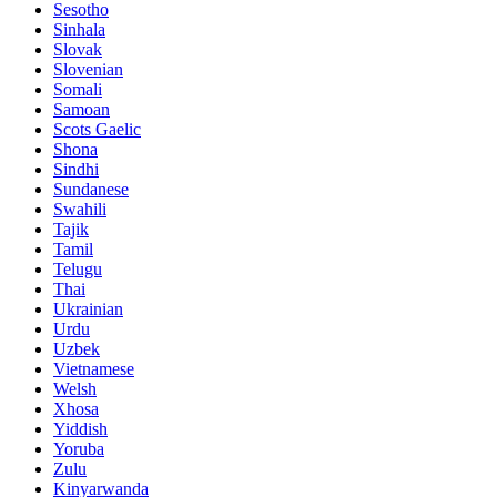
Sesotho
Sinhala
Slovak
Slovenian
Somali
Samoan
Scots Gaelic
Shona
Sindhi
Sundanese
Swahili
Tajik
Tamil
Telugu
Thai
Ukrainian
Urdu
Uzbek
Vietnamese
Welsh
Xhosa
Yiddish
Yoruba
Zulu
Kinyarwanda