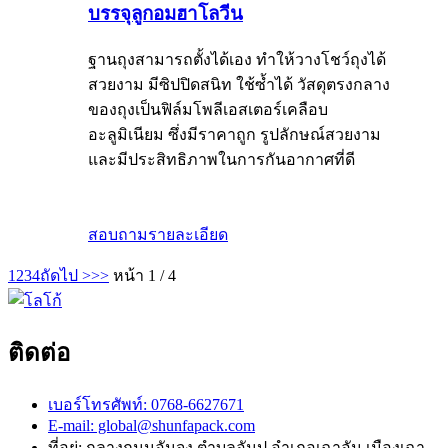
บรรจุลูกอมฮาโลวีน
ฐานถุงสามารถตั้งได้เอง ทำให้วางโชว์ถุงได้
สวยงาม มีซิปปิดสนิท ใช้ซ้ำได้ วัสดุตรงกลาง
ของถุงเป็นฟิล์มโพลีเอสเตอร์เคลือบ
อะลูมิเนียม ซึ่งมีราคาถูก รูปลักษณ์สวยงาม
และมีประสิทธิภาพในการกันอากาศที่ดี
สอบถาม
รายละเอียด
1
2
3
4
ถัดไป >
>>
หน้า 1 / 4
ติดต่อ
เบอร์โทรศัพท์: 0768-6627671
E-mail: global@shunfapack.com
ที่อยู่: กลางถนนอันจง ตำบลอันปู อำเภอเฉาอัน เมืองเฉา