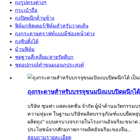
ถุงรูปทรงต่างๆ
กระเป๋าถือ
ถุงปิดผนึกด้านข้าง
ฟิล์มกลิตเตอร์/ฟิล์มสำหรับวาดเส้น
ถุงกระดาษคราฟท์แบบมีช่องหน้าต่าง
ถุงซิปตั้งได้
ม้วนฟิล์ม
ชุดฐานสี่เหลี่ยม/สายรัดดีบุก
ชุดอุปกรณ์ทำขนมเอนกประสงค์
ถุงกระดาษสำหรับบรรจุขนมปังแบบปิดผนึกได้ เป
บริษัท ชุนฟา แพคเจคชั่น จำกัด ผู้นำด้านนวัตกรรมบ
ความทุ่มเท ในฐานะบริษัทผลิตบรรจุภัณฑ์แบบยืดหยุ่น
ผลิตถุง” แบบครบวงจรภายในโรงงานอัจฉริยะขนาด 20,0
ประโยชน์จากศักยภาพการผลิตอัจฉริยะของจีน...
สอบถาม
รายละเอียด