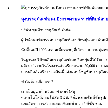
ถุงบรรจุภัณฑ์ขนมปังกระดาษคราฟท์พิมพ์ลายต
บริษัท ชุนฟ้าบรรจุภัณฑ์ จำกัด
ผู้นำด้านนวัตกรรมบรรจุภัณฑ์แบบยืดหยุ่น และพันธม
นับตั้งแต่ปี 1993 ความเชี่ยวชาญที่เกิดจากความทุ่มเท
ในฐานะบริษัทผลิตบรรจุภัณฑ์แบบยืดหยุ่นที่ได้รับก
ผลิตถุง” ภายในโรงงานอัจฉริยะขนาด 20,000 ตารางเม
การผลิตอัจฉริยะของจีนเพื่อส่งมอบโซลูชันบรรจุภัณฑ์
ทำไมต้องเลือกเรา?
เราเป็นผู้นำด้านวิทยาศาสตร์วัสดุ
• เทคโนโลยีคอมโพสิต 3 มิติ: ฟิล์มหลายชั้นที่ขึ้นร
และอัตราการส่งผ่านออกซิเจนต่ำกว่า 5 ซีซี/ตร.ม.