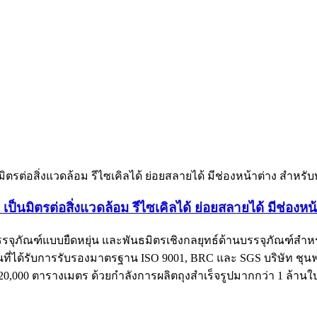
็นมิตรต่อสิ่งแวดล้อม รีไซเคิลได้ ย่อยสลายได้ มีช่องห
รรจุภัณฑ์แบบยืดหยุ่น และพันธมิตรเชิงกลยุทธ์ด้านบรรจุภัณฑ์สำหร
ที่ได้รับการรับรองมาตรฐาน ISO 9001, BRC และ SGS บริษัท ชุนฟา
00 ตารางเมตร ด้วยกำลังการผลิตถุงสำเร็จรูปมากกว่า 1 ล้านใบ แ