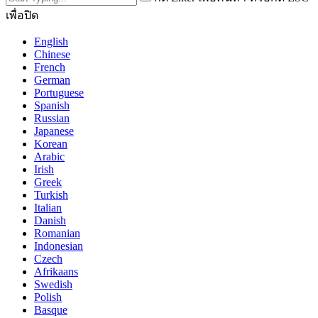
เพื่อปิด
English
Chinese
French
German
Portuguese
Spanish
Russian
Japanese
Korean
Arabic
Irish
Greek
Turkish
Italian
Danish
Romanian
Indonesian
Czech
Afrikaans
Swedish
Polish
Basque