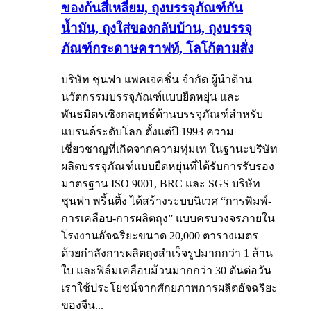
ของก้นสี่เหลี่ยม, ถุงบรรจุภัณฑ์กัน
น้ำมัน, ถุงใส่ของกลับบ้าน, ถุงบรรจุ
ภัณฑ์กระดาษคราฟท์, โลโก้ตามสั่ง
บริษัท ชุนฟา แพคเจคชั่น จำกัด ผู้นำด้าน
นวัตกรรมบรรจุภัณฑ์แบบยืดหยุ่น และ
พันธมิตรเชิงกลยุทธ์ด้านบรรจุภัณฑ์สำหรับ
แบรนด์ระดับโลก ตั้งแต่ปี 1993 ความ
เชี่ยวชาญที่เกิดจากความทุ่มเท ในฐานะบริษัท
ผลิตบรรจุภัณฑ์แบบยืดหยุ่นที่ได้รับการรับรอง
มาตรฐาน ISO 9001, BRC และ SGS บริษัท
ชุนฟา พริ้นติ้ง ได้สร้างระบบนิเวศ “การพิมพ์-
การเคลือบ-การผลิตถุง” แบบครบวงจรภายใน
โรงงานอัจฉริยะขนาด 20,000 ตารางเมตร
ด้วยกำลังการผลิตถุงสำเร็จรูปมากกว่า 1 ล้าน
ใบ และฟิล์มเคลือบม้วนมากกว่า 30 ตันต่อวัน
เราใช้ประโยชน์จากศักยภาพการผลิตอัจฉริยะ
ของจีน...