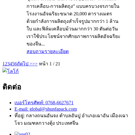
การเคลือบ-การผลิตถุง” แบบครบวงจรภายใน
โรงงานอัจฉริยะขนาด 20,000 ตารางเมตร
ด้วยกำลังการผลิตถุงสำเร็จรูปมากกว่า 1 ล้าน
ใบ และฟิล์มเคลือบม้วนมากกว่า 30 ตันต่อวัน
เราใช้ประโยชน์จากศักยภาพการผลิตอัจฉริยะ
ของจีน...
สอบถาม
รายละเอียด
1
2
3
4
5
6
ถัดไป >
>>
หน้า 1 / 21
ติดต่อ
เบอร์โทรศัพท์: 0768-6627671
E-mail: global@shunfapack.com
ที่อยู่: กลางถนนอันจง ตำบลอันปู อำเภอเฉาอัน เมืองเฉา
โจว มณฑลกวางตุ้ง ประเทศจีน