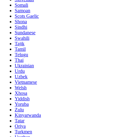
Somali
Samoan
Scots Gaelic
Shona
Sindhi
Sundanese
Swahili
Tajik
Tamil
Telugu
Thai
Ukrainian
Urdu
Uzbek
Vietnamese
Welsh
Xhosa
Yiddish
Yoruba
Zulu
Kinyarwanda
Tatar
Oriya
Turkmen