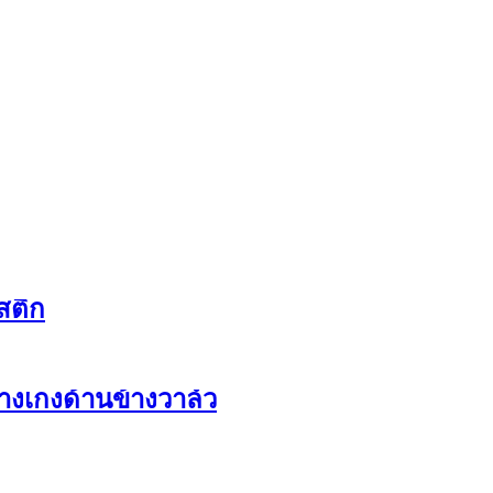
สติก
กางเกงด้านข้างวาล์ว