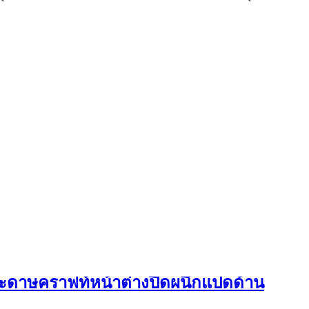
กระดาษคราฟท์หน้าต่างปิดผนึกแปดด้าน