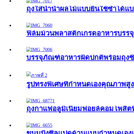
ถุงใส่น้ำน้ำผลไม้แบบยืนใช้ซ้ำได
ฟิล์มม้วนพลาสติกเกรดอาหารบรรจ
บรรจุภัณฑ์อาหารผิดปกติพร้อมถุงซิ
รูปทรงพิเศษที่กำหนดเองคุณภาพสูง
ถุงกาแฟอลูมิเนียมฟอยล์คอมโพสิตที
ขนมปังซีลแปดด้านแบบกำหนดเองแล