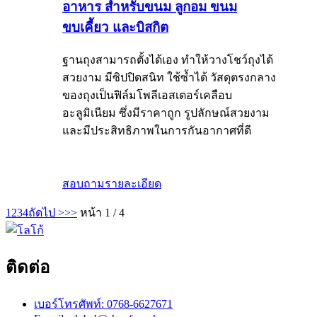
อาหาร สำหรับขนม ลูกอม ขนม
ขบเคี้ยว และบิสกิต
ฐานถุงสามารถตั้งได้เอง ทำให้วางโชว์ถุงได้
สวยงาม มีซิปปิดสนิท ใช้ซ้ำได้ วัสดุตรงกลาง
ของถุงเป็นฟิล์มโพลีเอสเตอร์เคลือบ
อะลูมิเนียม ซึ่งมีราคาถูก รูปลักษณ์สวยงาม
และมีประสิทธิภาพในการกันอากาศที่ดี
สอบถาม
รายละเอียด
1
2
3
4
ถัดไป >
>>
หน้า 1 / 4
ติดต่อ
เบอร์โทรศัพท์: 0768-6627671